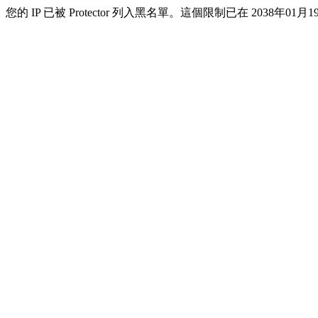
您的 IP 已被 Protector 列入黑名單。這個限制已在 2038年01月