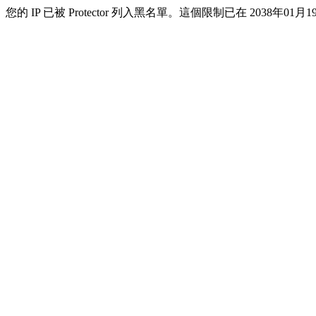
您的 IP 已被 Protector 列入黑名單。這個限制已在 2038年01月