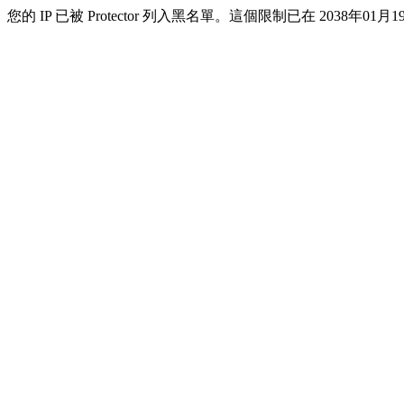
您的 IP 已被 Protector 列入黑名單。這個限制已在 2038年01月