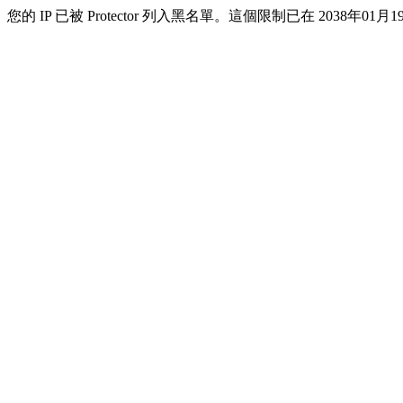
您的 IP 已被 Protector 列入黑名單。這個限制已在 2038年01月