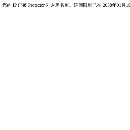
您的 IP 已被 Protector 列入黑名單。這個限制已在 2038年01月