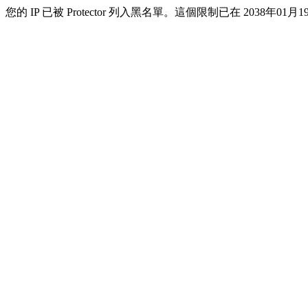
您的 IP 已被 Protector 列入黑名單。這個限制已在 2038年01月