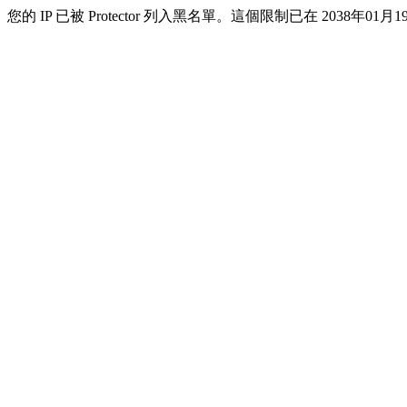
您的 IP 已被 Protector 列入黑名單。這個限制已在 2038年01月