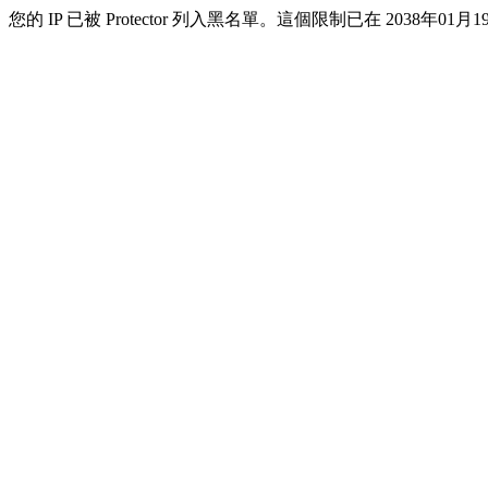
您的 IP 已被 Protector 列入黑名單。這個限制已在 2038年01月