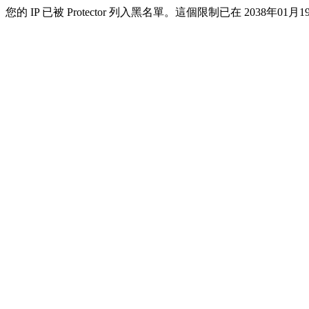
您的 IP 已被 Protector 列入黑名單。這個限制已在 2038年01月