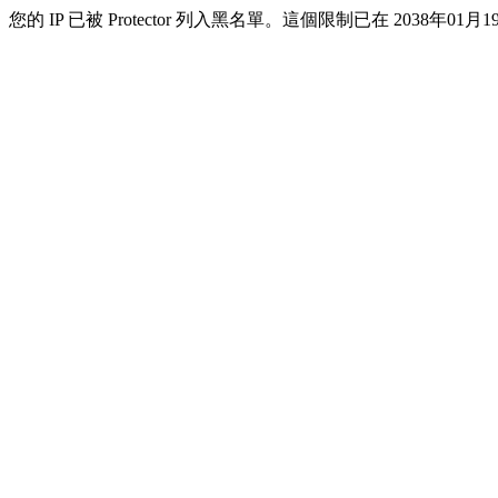
您的 IP 已被 Protector 列入黑名單。這個限制已在 2038年01月