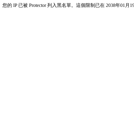
您的 IP 已被 Protector 列入黑名單。這個限制已在 2038年01月