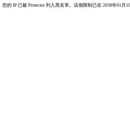
您的 IP 已被 Protector 列入黑名單。這個限制已在 2038年01月