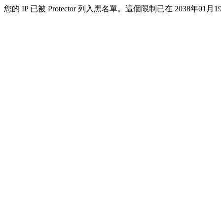
您的 IP 已被 Protector 列入黑名單。這個限制已在 2038年01月