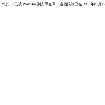
您的 IP 已被 Protector 列入黑名單。這個限制已在 2038年01月