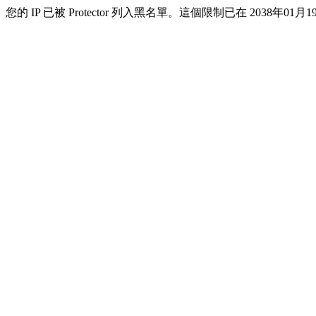
您的 IP 已被 Protector 列入黑名單。這個限制已在 2038年01月