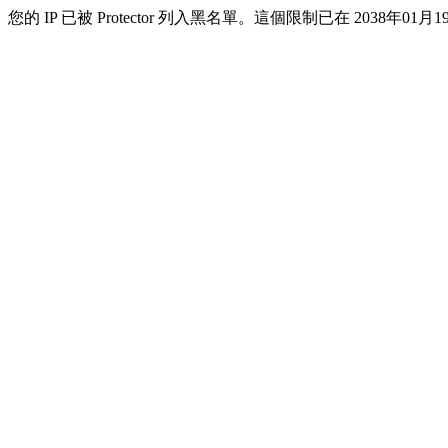
您的 IP 已被 Protector 列入黑名單。這個限制已在 2038年01月