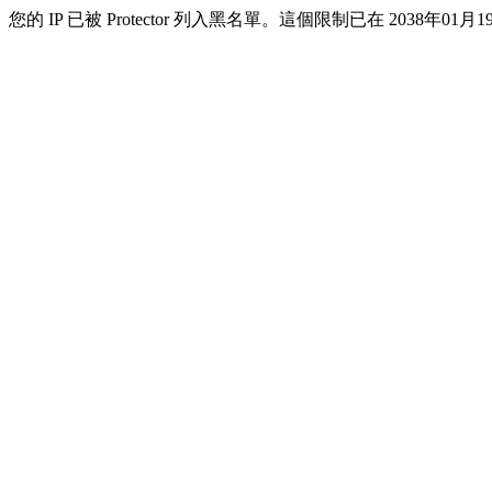
您的 IP 已被 Protector 列入黑名單。這個限制已在 2038年01月