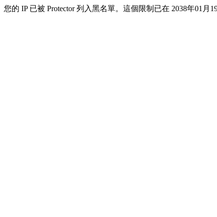
您的 IP 已被 Protector 列入黑名單。這個限制已在 2038年01月