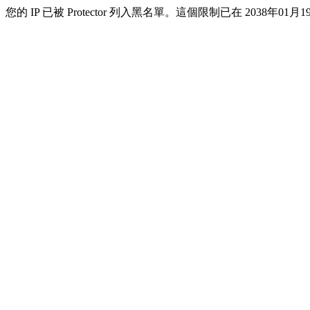
您的 IP 已被 Protector 列入黑名單。這個限制已在 2038年01月