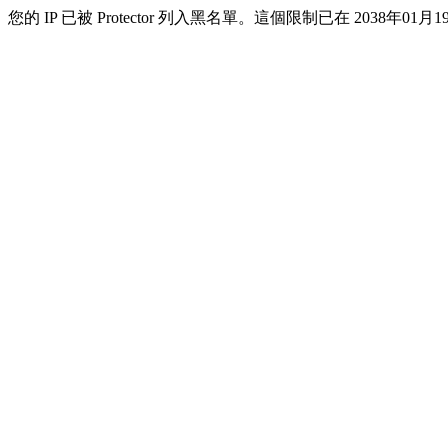
您的 IP 已被 Protector 列入黑名單。這個限制已在 2038年01月