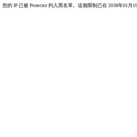
您的 IP 已被 Protector 列入黑名單。這個限制已在 2038年01月