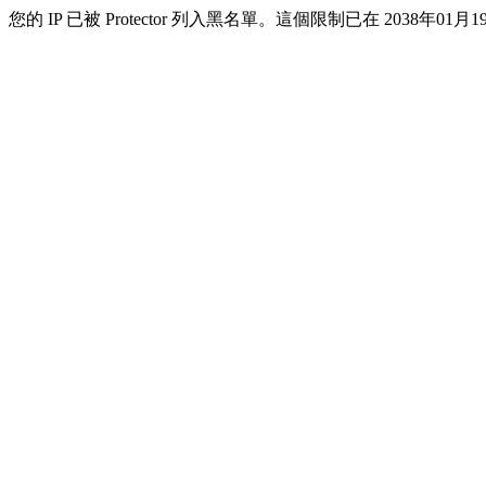
您的 IP 已被 Protector 列入黑名單。這個限制已在 2038年01月