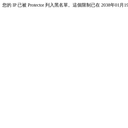
您的 IP 已被 Protector 列入黑名單。這個限制已在 2038年01月