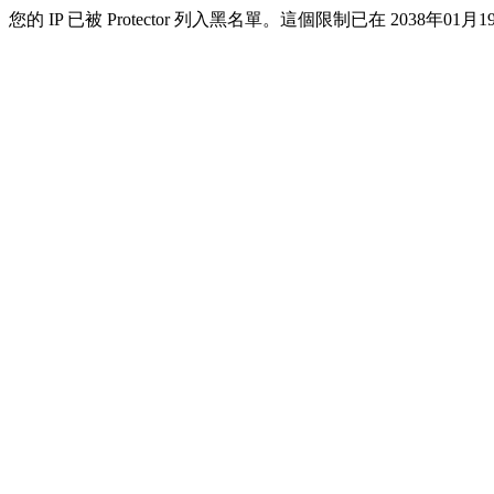
您的 IP 已被 Protector 列入黑名單。這個限制已在 2038年01月