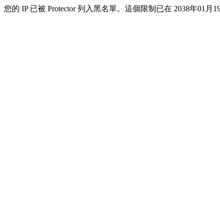
您的 IP 已被 Protector 列入黑名單。這個限制已在 2038年01月