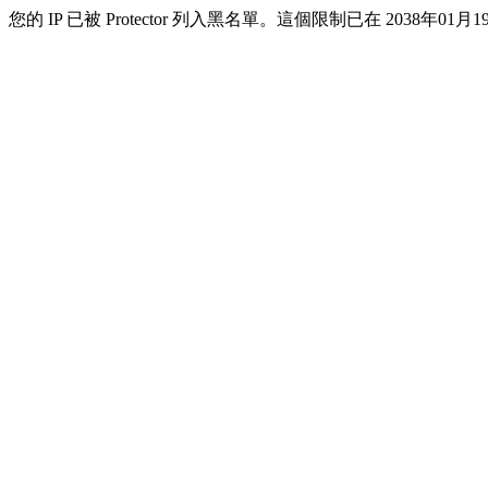
您的 IP 已被 Protector 列入黑名單。這個限制已在 2038年01月