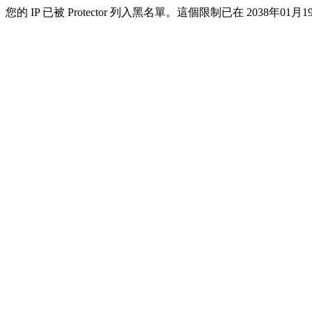
您的 IP 已被 Protector 列入黑名單。這個限制已在 2038年01月