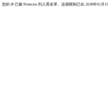
您的 IP 已被 Protector 列入黑名單。這個限制已在 2038年01月