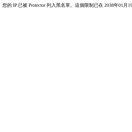
您的 IP 已被 Protector 列入黑名單。這個限制已在 2038年01月