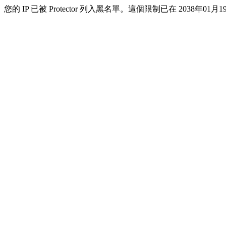
您的 IP 已被 Protector 列入黑名單。這個限制已在 2038年01月