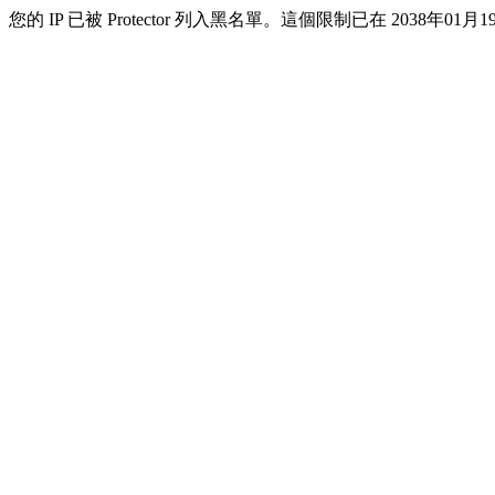
您的 IP 已被 Protector 列入黑名單。這個限制已在 2038年01月