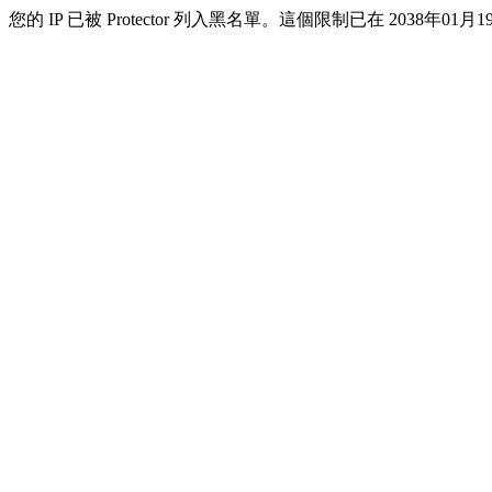
您的 IP 已被 Protector 列入黑名單。這個限制已在 2038年01月