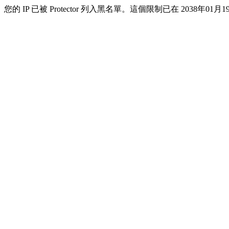
您的 IP 已被 Protector 列入黑名單。這個限制已在 2038年01月