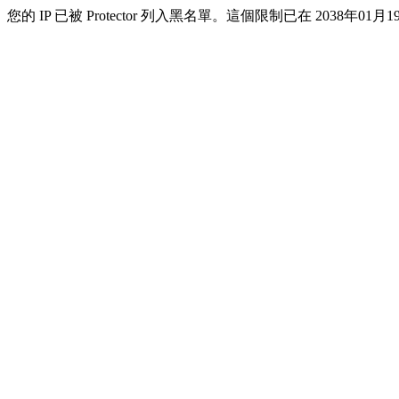
您的 IP 已被 Protector 列入黑名單。這個限制已在 2038年01月