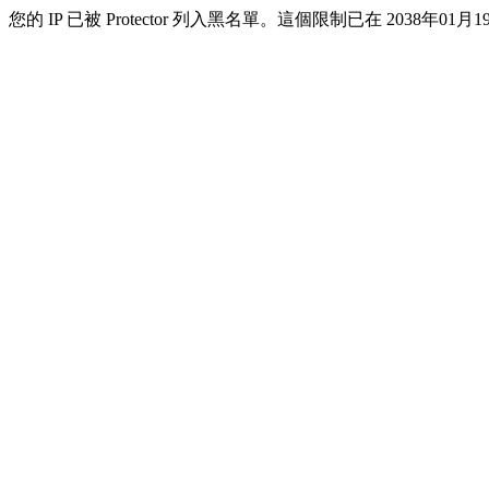
您的 IP 已被 Protector 列入黑名單。這個限制已在 2038年01月