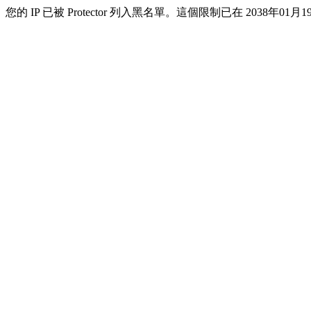
您的 IP 已被 Protector 列入黑名單。這個限制已在 2038年01月