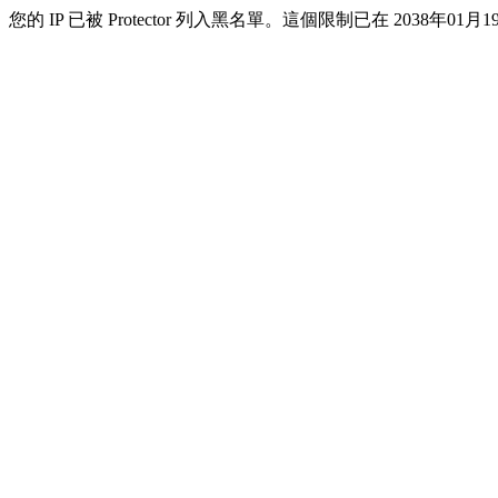
您的 IP 已被 Protector 列入黑名單。這個限制已在 2038年01月