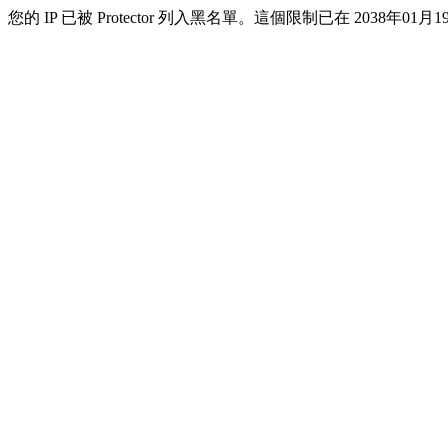
您的 IP 已被 Protector 列入黑名單。這個限制已在 2038年01月