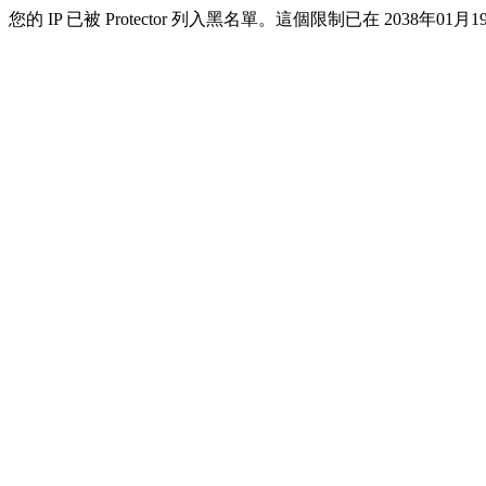
您的 IP 已被 Protector 列入黑名單。這個限制已在 2038年01月