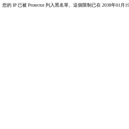
您的 IP 已被 Protector 列入黑名單。這個限制已在 2038年01月