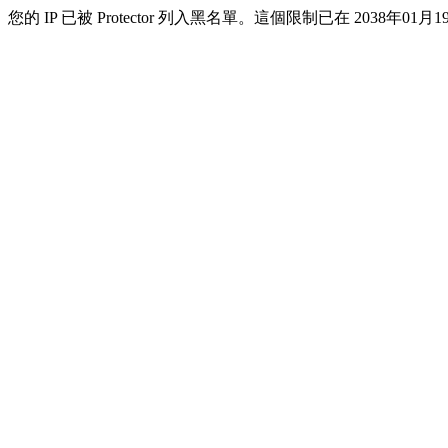
您的 IP 已被 Protector 列入黑名單。這個限制已在 2038年01月