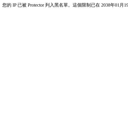
您的 IP 已被 Protector 列入黑名單。這個限制已在 2038年01月