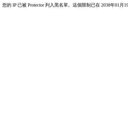
您的 IP 已被 Protector 列入黑名單。這個限制已在 2038年01月