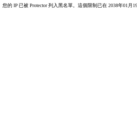
您的 IP 已被 Protector 列入黑名單。這個限制已在 2038年01月