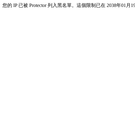
您的 IP 已被 Protector 列入黑名單。這個限制已在 2038年01月