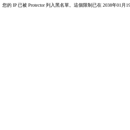
您的 IP 已被 Protector 列入黑名單。這個限制已在 2038年01月