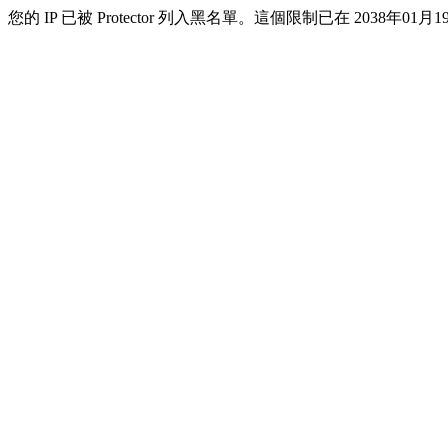
您的 IP 已被 Protector 列入黑名單。這個限制已在 2038年01月