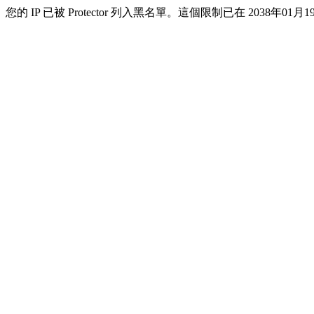
您的 IP 已被 Protector 列入黑名單。這個限制已在 2038年01月