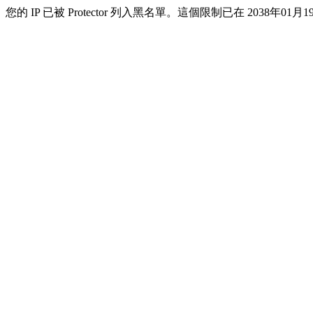
您的 IP 已被 Protector 列入黑名單。這個限制已在 2038年01月