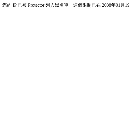
您的 IP 已被 Protector 列入黑名單。這個限制已在 2038年01月